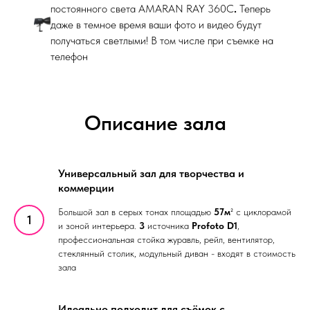
постоянного света AMARAN RAY 360C
.
Теперь
даже в темное время ваши фото и видео будут
получаться светлыми! В том числе при съемке на
телефон
Описание зала
Универсальный зал для творчества и
коммерции
Большой зал в серых тонах площадью
57м
² с циклорамой
и зоной интерьера.
3
источника
Profoto D1
,
профессиональная стойка журавль, рейл, вентилятор,
стеклянный столик, модульный диван - входят в стоимость
зала
Идеально подходит для съёмок с