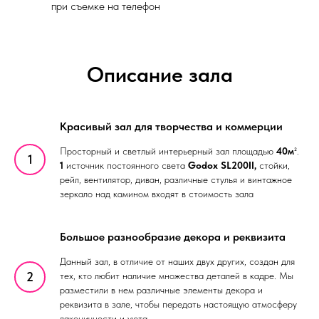
при съемке на телефон
Описание зала
Красивый зал для творчества и коммерции
Просторный и светлый интерьерный зал площадью
40м
².
1
источник постоянного света
Godox SL200II,
стойки,
рейл, вентилятор, диван, различные стулья и винтажное
зеркало над камином входят в стоимость зала
Большое разнообразие декора и реквизита
Данный зал, в отличие от наших двух других, создан для
тех, кто любит наличие множества деталей в кадре. Мы
разместили в нем различные элементы декора и
реквизита в зале, чтобы передать настоящую атмосферу
лаконичности и уюта.