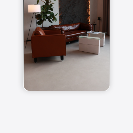
Большой солнечный зал
² | с циклорамой
57м
площадью
и зоной интерьера
источника импульсного света
3
входят в стоимость
Profoto D1
аренды
ПЕРЕЙТИ