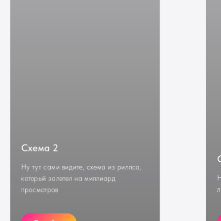
Схема 2
Ну тут сами видите, схема из риллса,
который залетел на миллиард
Н
просмотров
л