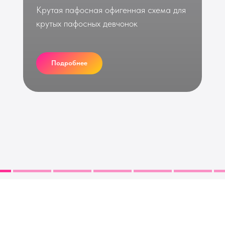
Крутая пафосная офигенная схема для
крутых пафосных девчонок
Подробнее