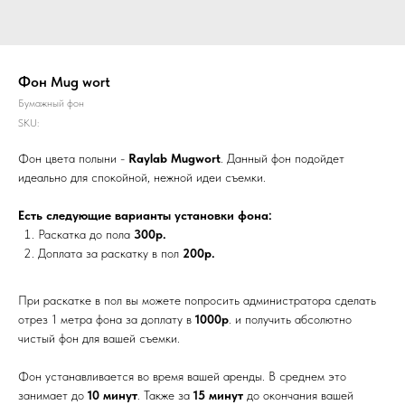
Фон Mug wort
Бумажный фон
SKU:
Фон цвета полыни -
Raylab Mugwort
. Данный фон подойдет
идеально для спокойной, нежной идеи съемки.
Есть следующие варианты установки фона:
Раскатка до пола
300р.
Доплата за раскатку в пол
200р.
При раскатке в пол вы можете попросить администратора сделать
отрез 1 метра фона за доплату в
1000р
. и получить абсолютно
чистый фон для вашей съемки.
Фон устанавливается во время вашей аренды. В среднем это
занимает до
10 минут
. Также за
15 минут
до окончания вашей